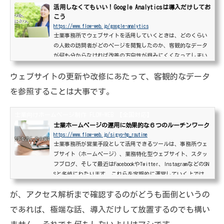
活用しなくてもいい！Google Analyticsは導入だけしてお
こう
https://www.flow-web.jp/google-analytics
士業事務所でウェブサイトを活用していくときは、どのくらい
の人数の訪問者がどのページを閲覧したのか、客観的なデータ
が何も分からなければ改善の方向性が掴みにくくなってしまい
ます。「今はそこまでするつもりないから」という士業さん
ウェブサイトの更新や改修にあたって、客観的なデータ
も、後日、ウェブサイトに本腰を入れる時期がやってくるかも
しれません。そんなときに備えて、活用しなくてもいいのでア
を参照することは大事です。
クセス解析の導入だけはしておくことを強くオススメします。
というよりも導入してください。いま導入しちゃいましょう。G
士業向けホームページ制作 FLOW-WEB 【全国対応】
oogle Analyticsの導入アクセス解析は様々ありますが...
士業ホームページの運用に効果的な６つのルーチンワーク
https://www.flow-web.jp/sigyo-hp_routine
士業事務所が営業手段として活用できるツールは、事務所ウェ
ブサイト（ホームページ）、業務特化型ウェブサイト、スタッ
フブログ、そして最近はFacebookやTwitter、InstagramなどのSN
Sと多岐にわたります。これらを定期的に運営していく上では、
まず「コンスタントな更新」が基本となるので、できるかぎり
が、アクセス解析まで確認するのがどうも面倒というの
短いスパンで更新を試みている士業事務所さんもいらっしゃる
と思います。ウェブサイトに限ると、どれだけウェブサイトの
であれば、極端な話、導入だけして放置するのでも構い
訪問者に対して的確かつ便利な情報を提供しているか（し続け
ているか）が、検索結果への反映では重視される傾...