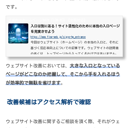
です。
士業向けホームページ制作 FLOW-WEB 【全国対応】
入口は別にある！サイト活性化のために本当の入口ページ
を充実させよう
https://www.flow-web.jp/sigyo-hp_entrance
今回はウェブサイト（ホームページ）の本当の入口と、それに
基づく反応率向上についての記事です。ウェブサイトの訪問者
の多くは、トップページから入ってくるわけではありません。
極端な場合トップページは訪問者の数パーセントしか閲覧して
ウェブサイト改善においては、
いない、なんてことも。にもかかわらず、トップページにばか
大きな入口となっている
り労力を割いて「伝えたいことは全部表現できたから、これで
ページがどこなのか把握して、そこから手を入れるほう
大丈夫。」と思っていると……。ウェブサイトのどのページが
が効率的で無駄を省けます
入口として機能しているかまずは、あなたの事務所のウェブサ
。
イトのアクセス解析を確認して、訪問者がどのページを...
改善候補はアクセス解析で確認
ウェブサイト改善に関するご相談を頂く際、それがウェ