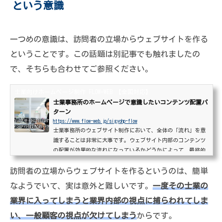
という意識
一つめの意識は、訪問者の立場からウェブサイトを作る
ということです。この話題は別記事でも触れましたの
で、そちらも合わせてご参照ください。
士業向けホームページ制作 FLOW-WEB 【全国対応】
士業事務所のホームページで意識したいコンテンツ配置パ
ターン
https://www.flow-web.jp/sigyohp-flow
士業事務所のウェブサイト制作において、全体の「流れ」を意
識することは非常に大事です。ウェブサイト内部のコンテンツ
の配置が効果的な流れになっているかどうかによって、最終的
な反応率が大きく変わってくるためです。ウェブ上の流れは、
訪問者の立場からウェブサイトを作るというのは、簡単
サイト外部から内部への流れと、内部に至った後の流れに分か
れますが、今回はそのうち主に後者、ウェブサイト内部の流れ
なようでいて、実は意外と難しいです。
一度その士業の
であるコンテンツの配置順について基本的な考え方を紹介しま
業界に入ってしまうと業界内部の視点に捕らわれてしま
す。士業といっても資格や取扱業務によってはウェブサイトへ
以下のパターンを当てはめにくいものもありますが、...
い、一般顧客の視点が欠けてしまう
からです。