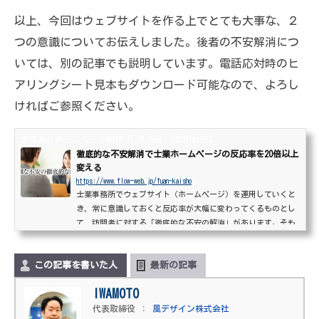
以上、今回はウェブサイトを作る上でとても大事な、２
つの意識についてお伝えしました。後者の不安解消につ
いては、別の記事でも説明しています。電話応対時のヒ
アリングシート見本もダウンロード可能なので、よろし
ければご参照ください。
士業向けホームページ制作 FLOW-WEB 【全国対応】
徹底的な不安解消で士業ホームページの反応率を20倍以上
変える
https://www.flow-web.jp/fuan-kaisho
士業事務所でウェブサイト（ホームページ）を運用していくと
き、常に意識しておくと反応率が大幅に変わってくるものとし
て、訪問者に対する「徹底的な不安の解消」があります。そも
そも、士業さんの仕事が誰かの不安を払拭したり面倒を軽減し
たりすることなので、まずはその前段階として、ウェブで不安
この記事を書いた人
最新の記事
を解消してあげるのは当たり前の流れともいえます。ウェブを
事務所の営業ツールと位置づけるのであれば、公開当初からし
IWAMOTO
ばらくの間「徹底的な不安解消」のサイクルを回すことに絞っ
た運営を行うべき、と断言してしまいたいくらいです...
代表取締役
：
風デザイン株式会社